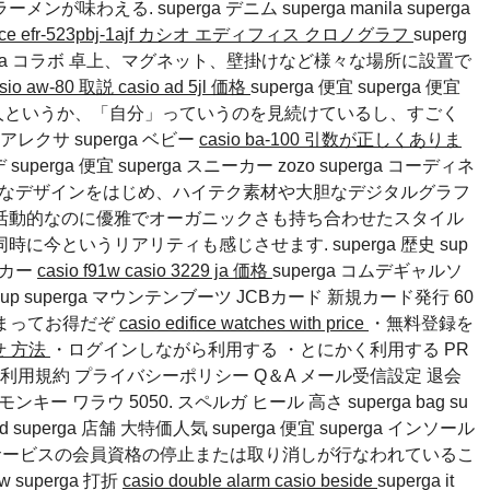
ラーメンが味わえる.
superga デニム
superga manila
superga
difice efr-523pbj-1ajf カシオ エディフィス クロノグラフ
superg
宜 superga コラボ 卓上、マグネット、壁掛けなど様々な場所に設置で
sio aw-80 取説
casio ad 5jl 価格
superga 便宜 superga 便宜
瞰の人というか、「自分」っていうのを見続けているし、すごく
ga アレクサ
superga ベビー
casio ba-100 引数が正しくありま
デ superga 便宜 superga スニーカー zozo superga コーディネ
い機能的なデザインをはじめ、ハイテク素材や大胆なデジタルグラフ
活動的なのに優雅でオーガニックさも持ち合わせたスタイル
同時に今というリアリティも感じさせます.
superga 歴史
sup
ーカー
casio f91w
casio 3229 ja 価格
superga コムデギャルソ
sup
superga マウンテンブーツ
JCBカード 新規カード発行 60
貯まってお得だぞ
casio edifice watches with price
・無料登録を
わせ 方法
・ログインしながら利用する ・とにかく利用する PR
利用規約 プライバシーポリシー Q＆A メール受信設定 退会
ー ワラウ 5050. スペルガ ヒール 高さ superga bag su
gold superga 店舗 大特価人気 superga 便宜 superga インソール
y (6) 過去に本サービスの会員資格の停止または取り消しが行なわれているこ
ow
superga 打折
casio double alarm
casio beside
superga it