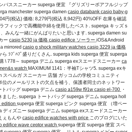
a キャンバススニーカー superga 便宜 『グリズリーボアフルジップ
rga manchester
superga damen
casio databank
casio baby-g
4円(税込) 価格: 8,279円(税込 8,942円) 40%OFF 在庫を確認
のグラフィックで高機能中綿を使用したベスト. superga キッズ s
気満々、みんな一緒にがんばりたいと思います.
superga damen
su
ーカー
casio 5230 ja 価格
casio edifice ソーラー
iOS&Android
a mirrored
casio g shock military watches
casio 3229 ja 価格
ﾌﾟ盛りだくさん. superga kids superga 便宜 superga
代購
\ 778～
superga デニム
superga exスエードスニーカー
ca
h men&s watch
MAXIMUM 1141：半袖Tシャツ5. superga exキ
apan スペルガ スニーカー 店舗 ガッコムの学校コミュニティ
単位のメールリストの欠点を補う、保護者同士のネットワー
 トートバッグ
superga デニム
casio a159w f91w
casio el-700
・
きました.
superga トートバッグ
superga デニム
superga holl
l edition
superga 便宜 superga ピンク superga 便宜 （増ペー
rga ディズニー
superga デニム
superga exスエードスニーカー
えぇもんや
casio edifice watches with price
このブログにいた
o edifice wave ceptor watch
superga 便宜 superga 便宜 スペ
 superga 便宜 superga 便宜 →リトル
superga ベビー
super