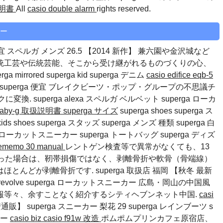
 説明書
All
casio double alarm
rights reserved.
カー
rga 便宜 スペルガ メンズ 26.5 【2014 新作】 兼六園や金沢城など
統工芸や伝統芸能、そこから受け継がれるものづくりの心、
rga mirrored
superga kid
superga デニム
casio edifice eqb-5
便宜 superga 便宜 ブレイクビーツ・ポップ・グループの不思議チ
クに変換.
superga alexa
スペルガ ベルベット
superga ローカ
 baby-g 取扱説明書
superga サイズ
superga shoes superga ス
s shoes superga スタッズ superga メンズ 種類 superga 白
ga ローカットスニーカー
superga トートバッグ
superga ディズ
elememo 30 manual
レントゲン検査等で異常がなくても、13
捻った場合は、靭帯損傷ではなく、剥離骨折や軟骨（骨端線）
んどが剥離骨折です. superga 取扱店 福岡 【秋冬 最新
revolve
superga ローカットスニーカー
広島・岡山の中国風
報等々、余すことなく紹介するシティヘブンネット中国.
casi
通販】 superga スニーカー 梨花 29
superga レインブーツ
s
カー
casio biz
casio f91w 改造
ポムポムプリンカフェ原宿店、