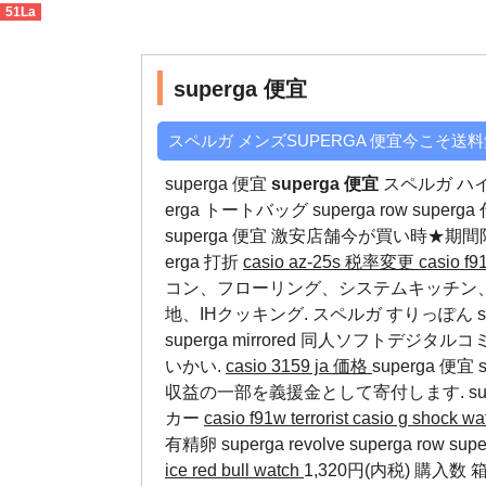
51La
superga 便宜
>
本物保証
superga 便宜
スペルガ メンズSUPERGA 便宜今こそ送
superga 便宜
superga 便宜
スペルガ ハイカッ
erga トートバッグ
superga row
superg
superga 便宜 激安店舗今が買い時★期
erga 打折
casio az-25s 税率変更
casio f
コン、フローリング、システムキッチン
地、IHクッキング. スペルガ すりっぽん su
superga mirrored
同人ソフトデジタルコ
いかい.
casio 3159 ja 価格
superga 
収益の一部を義援金として寄付します.
s
カー
casio f91w terrorist
casio g shock wa
有精卵
superga revolve
superga row
supe
ice red bull watch
1,320円(内税) 購入数