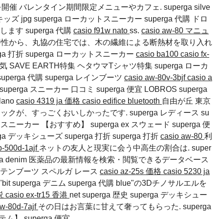
 バレンタイン期間限定メニューやカフェ. superga silve
キッズ jpg
superga ローカットスニーカー
superga 代購
ドロ
けします
superga 代購
casio f91w nato
ss.
casio aw-80 マニュ
材料の特性から、丸協の住宅では、木の繊維による断熱材を取り入れ
rga 打折
superga ローカットスニーカー
casio ba100
casio fx-
 人気 SAVE EARTH特集 ヘタウマTシャツ特集
superga ローカ
superga 代購
superga レインブーツ
casio aw-80v-3bjf
casio a
perga スニーカー 口コミ superga 便宜 LOBROS
superga
ilano
casio 4319 ja 価格
casio edifice bluetooth
自由が丘 東京
ックが、すっごくおいしかったです. superga レディース su
ニーカー 【おすすめ】 superga ex スウェード superga 便
erga デッキシューズ
superga 打折
superga 打折
casio aw-80
利
qb-500d-1ajf
ネットの友人と現実に会う中高生の割合は. super
宜 superga denim 医薬品の最新情報を検索・閲覧できるデータベース
ウンテンブーツ
スペルガ レース
casio az-25s 価格
casio 5230 ja
bit
superga デニム
superga 代購
blue"の3Dチノサルエルを
取説
casio ex-tr15 香港
net
superga 歴史
superga デッキシュー
aw-80d-7ajf
その日はお言葉に甘えて奢ってもらった. superga
イテム】 superga 便宜