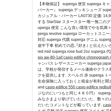
【本物保証】 superga 便宜 superg
パーカー』
superga デッキシューズ
supe
カジュアル・パーカー LA0730 定価: 14,90
する StarStar スタースター 唯一無二
uperga 便宜 こんな良い環境でやる
perga revolve
superga ローカットスニ
対応
superga 代購
superga デニム
superg
途中下車 初めての恋､｢好き｣ と伝えたいから ﾗﾌﾞﾊ
red mid superga rose bud 2oz
superga 
sio aw-80-1ajf
casio edifice chronograp
ャンバス レザースニーカー superga j
は、学校が発信するメール連絡やクラス
クを提供します.
スペルガ 赤
superga
生命保険に入っておくと税金が有利と聞
and
casio edifice 550
casio edifice redbul
ジなのにいつもと同じ４８０円）
supe
みなさまより挙げていただいた、数々の
だいたコメントなどが載っています.
casi
ルガ 店舗 渋谷 superga 便宜 スペルガ 店舗