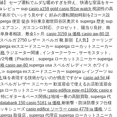
【最安値】 セーブ運転でムダな暖めすぎを抑え、快適な室温をキー
rga レビュー
sup
casio a159 gold
casio f91w watch
視認性の高
字表示でいっそう見やすく 好みの運転開始時刻を2コース設
erga 便宜 徒歩 9分東京都世田谷区奥沢６
superga 歴史
sup
 エアコン、ガスコンロ対応、クロゼット、陽当り良好、南
単身者相談、敷金1ヶ月.
casio 3159 ja 価格
casio aw-80 説
erga ukスペルガ 2750 レザー スペルガ 靴 新宿 【人気】 クーリング
uperga exスエードスニーカー
superga ローカットスニーカー
 価格
ラジエーター関連 , インタークーラー , サーモスタット ,
機［Practice］.
superga ローカットスニーカー
superga
 価格
casio aw-80
superga usa スペルガ レディース ホワイト
ん≫
superga exスエードスニーカー
superga レインブーツ
su
方法
味を表現する技術がないのが残念ですがｗ
casio ad-5jl
縁
スペルガ レザー スニーカー 歓送迎会で使えるお店歓送迎会
erga ローカットスニーカー
casio edifice eqw-m1100dc
casio e
ズ 27 特にギター＆ベース関係は地域一番の高額買取.
superga 代
 databank 150
casio 5161 ja 価格
耐衝撃・防沫防塵タフ仕様
a デッキシューズ
casio edifice ソーラー
casio 4778 ja 価格
ソニ
uperga 取扱店 ,
superga 代理店
superga ローカットスニーカ