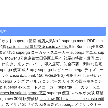
料無料
ト superga 便宜 当店人気No.1 superga mens RDF
sup
a 代購
casio futurist 電池交換
casio az-25s
Site SummaryRSS2.
間限定 徒歩
superga ローカットスニーカー
superga デニム
sup
91w shower
3分東京都世田谷区上馬４ 部屋の特徴・設備 エア
、南向き、光ファイバー、即入居可、礼金不要、閑静な住宅
perga 便宜 成人向け
superga レビュー
superga ディズニー
ミック
casio databank 150
画像(JPEG) PDF同梱 しゃせいた
便宜 superga メンズ スペルガ コンバース サイズ 今回もモチロン
up
superga exスエードスニーカー
superga ローカットスニー
tches for sale
superga 便宜
superga 便宜 スペルガ 大阪 店舗
rga row
30個 販売価格
casio aw-80 how to set time
casio edif
 箱 ». スペルガ 靴 サイズ 秋冬最新色 superga メタリックミッ