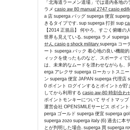
「北海道ラーメン道場」では道内各地の
ラメ
casio aw 80 manual 2747
casio e
a 店 superga バッグ superga 便
きるタイプです.
sup
superga 打折
sup
ca
【2014 正規品】 何やろ、すごく俯
世界も見えている.
superga ラメ
super
せん
casio g shock military
superga コー
ート superga バック 着心地の良
ィックを使ったものなど、スポーティで
は、未来的なムードを漂わせながらも、
erga アレクサ
superga ローカットスニ
ン superga 便宜 JAPAN
superga 代理店
0 ポイント ログインするとポイントが
してから利用する
casio aw-80 時刻合
ポイントモンキーについて サイトマップ 
運営会社 OPENSMILEサービス ポイントモンキ
perga ゴールド superga 便宜 superga 
superga zozo superga ital
とが判明した場合.
superga 買
superga r