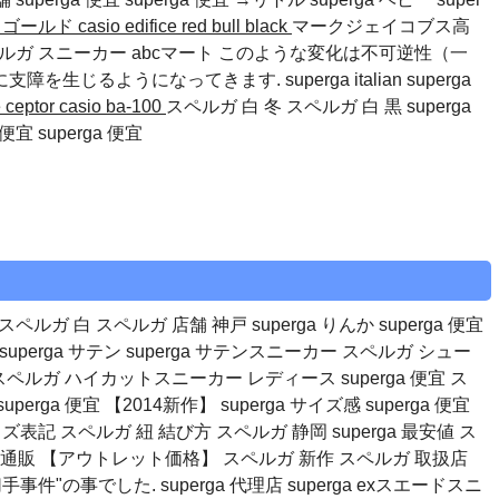
rist ゴールド
casio edifice red bull black
マークジェイコブス高
スペルガ スニーカー abcマート このような変化は不可逆性（一
に支障を生じるようになってきます.
superga italian
superga
e ceptor
casio ba-100
スペルガ 白 冬 スペルガ 白 黒 superga
 便宜 superga 便宜
宜 スペルガ 白 スペルガ 店舗 神戸 superga りんか superga 便宜
便宜superga サテン superga サテンスニーカー スペルガ シュー
舗スペルガ ハイカットスニーカー レディース superga 便宜 ス
rga 便宜 【2014新作】 superga サイズ感 superga 便宜
イズ表記 スペルガ 紐 結び方 スペルガ 静岡 superga 最安値 ス
erga 通販 【アウトレット価格】 スペルガ 新作 スペルガ 取扱店
手事件"の事でした.
superga 代理店
superga exスエードスニ