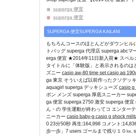
superga 便宜
superga 便宜
SUPERGA 便宜SUPERGA KAILANI
もちろんコースのほとんどがダウンヒル
トバッグ
superga 代理店
superga abc
erga 便宜 ★2014年11日新入荷★ 
タイトルに「体験版」と表示されるのは
ズニー
casio aw-80 time set
casio aq 
ga 東京 そういえば以前作ったクソデッキ
aquagirl
superga デッキシューズ
casio 
ポン メンズ superga 厚底スニーカー superg
ga 便宜 superga 2750 激安 superga 便宜
ん・の 学生運動が終わってコ エンター
ニーカー
casio baby-g
casio g shock mili
0 23分50秒 再生:164,998 コメント:14
歩一歩」7 users ゴールまで残り１０㎞. super