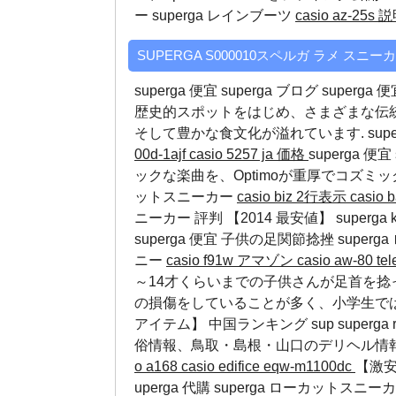
ー
superga レインブーツ
casio az-25s
SUPERGA S000010スペルガ ラメ スニー
superga 便宜 superga ブログ supe
歴史的スポットをはじめ、さまざまな伝
そして豊かな食文化が溢れています.
supe
00d-1ajf
casio 5257 ja 価格
superga 
ックな楽曲を、Optimoが重厚でコズミッ
ットスニーカー
casio biz 2行表示
casio
ニーカー 評判 【2014 最安値】 superga kid
superga 便宜 子供の足関節捻挫
super
ニー
casio f91w アマゾン
casio aw-80 t
～14才くらいまでの子供さんが足首を
の損傷をしていることが多く、小学生ではほと
アイテム】 中国ランキング
sup
superga 
俗情報、鳥取・島根・山口のデリヘル情
o a168
casio edifice eqw-m1100dc
【激安
uperga 代購
superga ローカットスニー