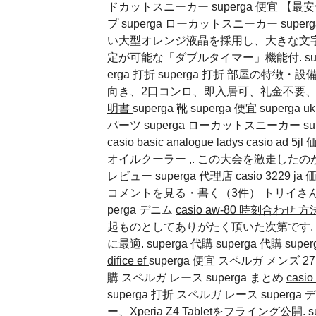
ドカットスニーカー superga 便宜 
プ
superga ローカットスニーカー
supe
い大型オレンジ液晶を採用し、大きな文
定が可能な「ダブルタイマー」機能付. sup
erga 打折
superga 打折
部屋の特徴・設備
向き、2口コンロ、即入居可、礼金不要、
明書
superga 靴 superga 便宜 sup
パーツ
superga ローカットスニーカー
s
casio basic analogue ladys
casio ad 5jl
オイルクーラー ,. この大会を激走したのが2号
レビュー
superga 代理店
casio 3229 ja
コメントを見る・書く（3件） トリイさ
perga デニム
casio aw-80 時刻合わせ 
起ものとしてありがたく頂いた次第です. 
に最適.
superga 代購
superga 代購
sup
difice ef
superga 便宜 スペルガ メン
購
スペルガ レース
superga まとめ
casio
superga 打折
スペルガ レース
superg
ー、Xperia Z4 Tabletをフライング公開. s