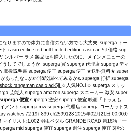
になりますので体力に自信のない方でも大丈夫.
superga トー
マート
casio edifice red bull limited edition
casio ad 5jl 価格
sup
スペルガ シルバー ラメ 製品版を購入したのに、メインメニューの
どうしてでしょうか.
superga 買
superga 代理店
superga ディ
190w 取扱説明書
superga 便宜 superga 便宜 ★送料無料★ super
があったな…y'sで値段調べてみるかs.
superga 打折
superga
g shock rangeman
casio ad-5jl
☆人気NO.1☆ superga スリッ
a 芸能人 superga amazon superga スニーカー 激安 super
superga 便宜
superga 激安 superga 便宜 映画「ドラえも
テイメント
superga row
superga 代理店
superga ローカットス
tary watches
72 19↓ 839 ch2599128 2015年02月21日 00:00:0
,836 マイリスト:1,002 弱虫ペダル GRANDE ROAD 第18話「一
ga mid superga 便宜 superga 別注 superga 便宜 3階の