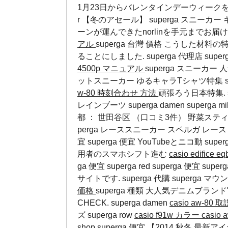
1月23日からバレンタインデーウィークを開催
r 【冬のアセール】 superga スニーカー 
ーンが運んできたnorlinを手元までお届
アル
superga 台灣 價格 こうした
ることにしました.
superga 代理店
supe
4500p マニュアル
superga スニーカー
ットスニーカー
ゆるキャラTシャツ特集
w-80 時刻合わせ 方法
頑張ろう日本特集. su
レインブーツ
superga damen
superga m
都 ： 世田谷区 （口コミ3件） 野菜スティ
perga レーススニーカー スペルガ レース ス
宜 superga 便宜 YouTubeとニコ動
sup
用者のスマホシフト進む
casio edifice e
ga 便宜 superga red superga 便
サイトです.
superga 代購
superga マ
価格
superga 種類 大人気デニムブランド"
CHECK.
superga damen
casio aw-80 
ズ
superga row
casio f91w カラー
casio 
shop superga 便宜 【2014 秋冬 最新ア